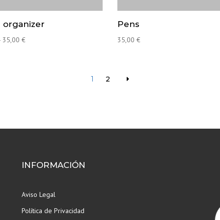
 organizer
Pens
Rango
-
35,00
€
35,00
€
de
precios:
desde
1
2
15,00 €
hasta
35,00 €
INFORMACIÓN
Aviso Legal
Política de Privacidad