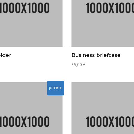
older
Business briefcase
35,00
€
¡OFERTA!