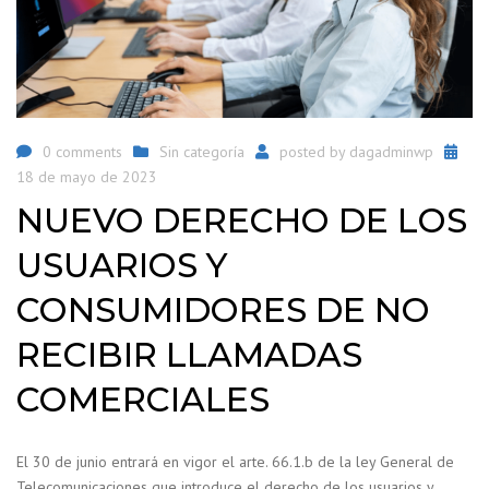
0 comments
Sin categoría
posted by
dagadminwp
18 de mayo de 2023
NUEVO DERECHO DE LOS
USUARIOS Y
CONSUMIDORES DE NO
RECIBIR LLAMADAS
COMERCIALES
El 30 de junio entrará en vigor el arte. 66.1.b de la ley General de
Telecomunicaciones que introduce el derecho de los usuarios y