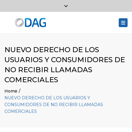
Close
Passatge Sant Lluis, Local 4, 08184 Palau-Solità i Plegamans
top
Togg
L. - J.: 8:00 a 18:00
bar
navi
V.: 8:30 a 14:00
+34 93 864 89 82
NUEVO DERECHO DE LOS
USUARIOS Y CONSUMIDORES DE
NO RECIBIR LLAMADAS
COMERCIALES
Home
NUEVO DERECHO DE LOS USUARIOS Y
CONSUMIDORES DE NO RECIBIR LLAMADAS
COMERCIALES